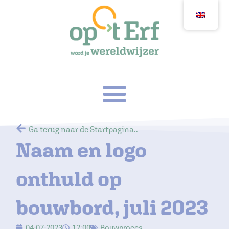
Ga
naar
de
inhoud
Ga terug naar de Startpagina..
Naam en logo
onthuld op
bouwbord, juli 2023
04-07-2023
12:00
Bouwproces