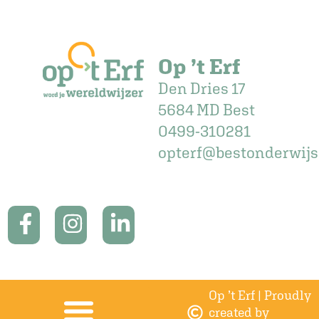
Op ’t Erf
Den Dries 17
5684 MD Best
0499-310281
opterf@bestonderwijs
Op ’t Erf | Proudly
created by