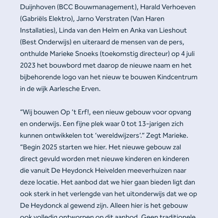
Duijnhoven (BCC Bouwmanagement), Harald Verhoeven
(Gabriëls Elektro), Jarno Verstraten (Van Haren
Installaties), Linda van den Helm en Anka van Lieshout
(Best Onderwijs) en uiteraard de mensen van de pers,
onthulde Marieke Snoeks (toekomstig directeur) op 4 juli
2023 het bouwbord met daarop de nieuwe naam en het
bijbehorende logo van het nieuw te bouwen Kindcentrum
in de wijk Aarlesche Erven.
“Wij bouwen Op ’t Erf!, een nieuw gebouw voor opvang
en onderwijs. Een fijne plek waar 0 tot 13-jarigen zich
kunnen ontwikkelen tot ‘wereldwijzers’.” Zegt Marieke.
“Begin 2025 starten we hier. Het nieuwe gebouw zal
direct gevuld worden met nieuwe kinderen en kinderen
die vanuit De Heydonck Heivelden meeverhuizen naar
deze locatie. Het aanbod dat we hier gaan bieden ligt dan
ook sterk in het verlengde van het uitonderwijs dat we op
De Heydonck al gewend zijn. Alleen hier is het gebouw
ook volledig ontworpen op dit aanbod. Geen traditionele