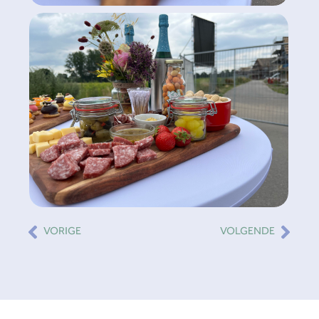
Vorige
Volg
VORIGE
VOLGENDE