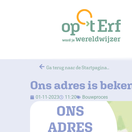
Ga
naar
de
inhoud
Ga terug naar de Startpagina..
Ons adres is beke
01-11-2023
11:20
Bouwproces